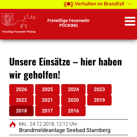
Zum
Verhalten im Brandfall
Inhalt
springen
Freiwillige Feuerwehr
PÖCKING
Unsere Einsätze – hier haben
wir geholfen!
2026
2025
2024
2023
2022
2021
2020
2019
2018
2017
2016
Mo.. 24.12.2018, 12:12 Uhr
Brandmeldeanlage Seebad Starnberg