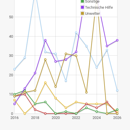
Sonstige
Technische Hilfe
Unwetter
50
40
30
20
10
0
2016
2018
2020
2022
2024
2026