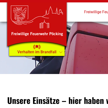
Zum
Inhalt
Freiwillige Fe
springen
Verhalten im Brandfall
Unsere Einsätze – hier haben 