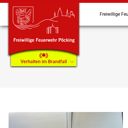
Zum
Inhalt
Freiwillige Fe
springen
Verhalten im Brandfall
Zeige
grösseres
Bild