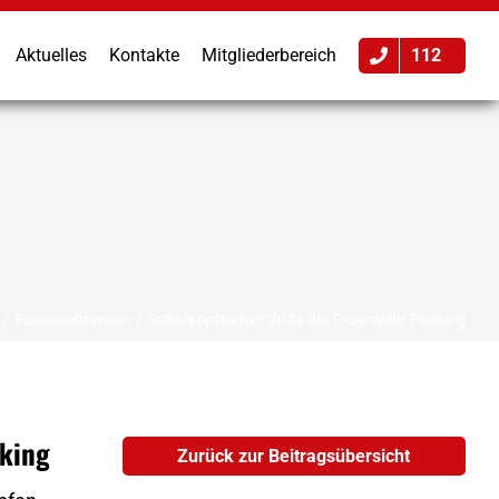
Aktuelles
Kontakte
Mitgliederbereich
112
Feuerwehrverein
Schafkopfturnier 2024 der Feuerwehr Pöcking
cking
Zurück zur Beitragsübersicht